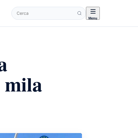
Cerca
Menu
a
 mila