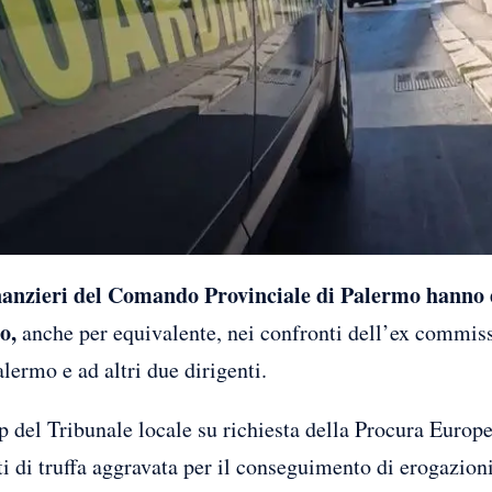
nanzieri del Comando Provinciale di Palermo hanno 
o,
anche per equivalente, nei confronti dell’ex commiss
alermo e ad altri due dirigenti.
 del Tribunale locale su richiesta della Procura Europ
eati di truffa aggravata per il conseguimento di erogazio