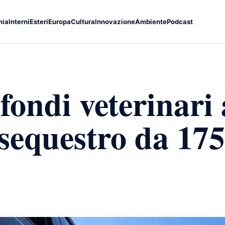
mia
Interni
Esteri
Europa
Cultura
Innovazione
Ambiente
Podcast
fondi veterinari 
sequestro da 175