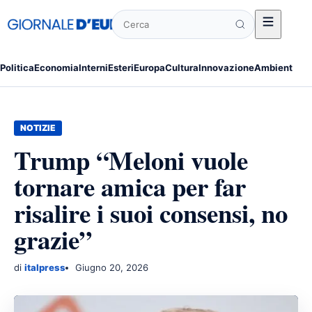
Cerca
Politica
Economia
Interni
Esteri
Europa
Cultura
Innovazione
Ambiente
Po
NOTIZIE
Trump “Meloni vuole
tornare amica per far
risalire i suoi consensi, no
grazie”
di
italpress
Giugno 20, 2026