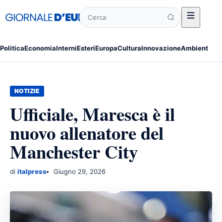
Cerca
Politica
Economia
Interni
Esteri
Europa
Cultura
Innovazione
Ambiente
Po
NOTIZIE
Ufficiale, Maresca è il
nuovo allenatore del
Manchester City
di
italpress
Giugno 29, 2026