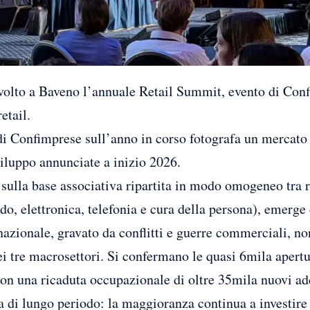
lto a Baveno l’annuale Retail Summit, evento di Co
etail.
udi Confimprese sull’anno in corso fotografa un mercato
viluppo annunciate a inizio 2026.
 sulla base associativa ripartita in modo omogeneo tra 
edo, elettronica, telefonia e cura della persona), emerge 
nazionale, gravato da conflitti e guerre commerciali, n
ei tre macrosettori. Si confermano le quasi 6mila apertur
n una ricaduta occupazionale di oltre 35mila nuovi addet
 di lungo periodo: la maggioranza continua a investire 