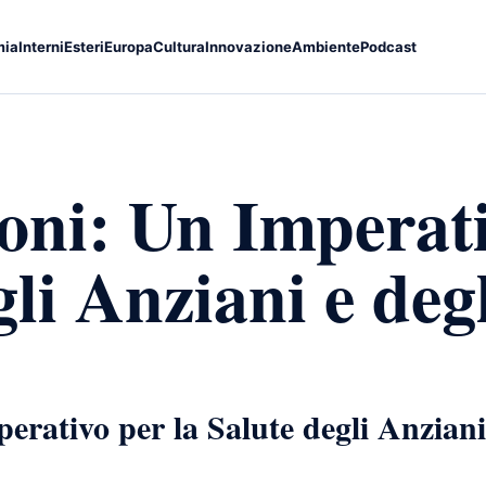
mia
Interni
Esteri
Europa
Cultura
Innovazione
Ambiente
Podcast
oni: Un Imperati
li Anziani e deg
erativo per la Salute degli Anziani