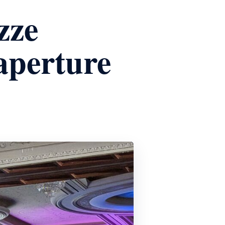
ezze
 aperture