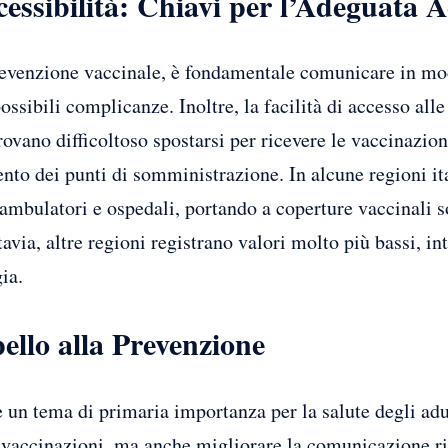
ssibilità: Chiavi per l’Adeguata 
revenzione vaccinale, è fondamentale comunicare in modo
possibili complicanze. Inoltre, la facilità di accesso all
trovano difficoltoso spostarsi per ricevere le vaccinazio
to dei punti di somministrazione. In alcune regioni ita
ambulatori e ospedali, portando a coperture vaccinali s
tavia, altre regioni registrano valori molto più bassi, 
ia.
llo alla Prevenzione
 un tema di primaria importanza per la salute degli adul
e vaccinazioni, ma anche migliorare la comunicazione rig