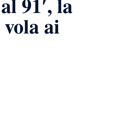
al 91′, la
vola ai