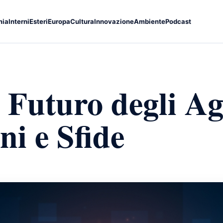
mia
Interni
Esteri
Europa
Cultura
Innovazione
Ambiente
Podcast
l Futuro degli Ag
ni e Sfide