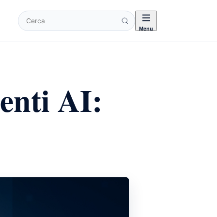
Cerca
Menu
enti AI: